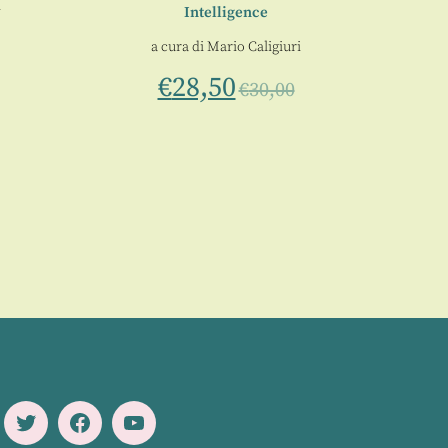
i
Intelligence
a cura di
Mario Caligiuri
€
28,50
€
30,00
Twitter
Facebook
Youtube