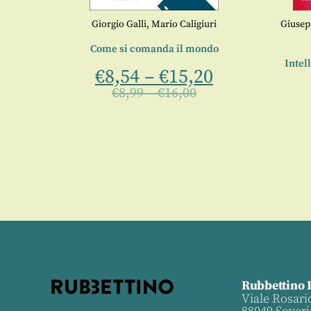
ri
Giorgio Galli
,
Mario Caligiuri
Giusep
do il
Come si comanda il mondo
Intel
€
8,54
–
€
15,20
0
€
8,99
–
€
16,00
Rubbettino 
Viale Rosari