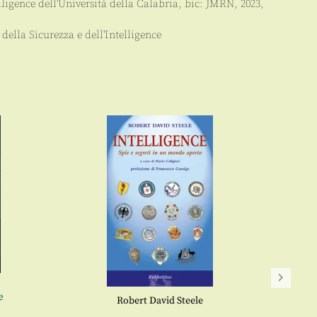
lligence dell'Università della Calabria
, bic:
JMRN
,
2023
,
 della Sicurezza e dell'Intelligence
e
Robert David Steele