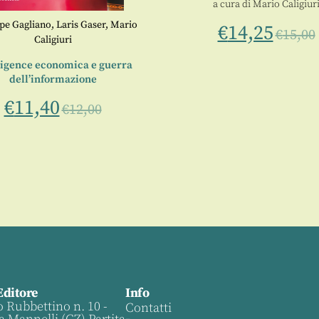
a cura di
Mario Caligiur
pe Gagliano
,
Laris Gaser
,
Mario
€
14,25
€
15,00
Caligiuri
ligence economica e guerra
dell’informazione
€
11,40
€
12,00
Editore
Info
o Rubbettino n. 10 -
Contatti