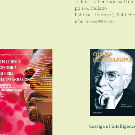
collana:
Laboratorio sull'Inte
pp
176
,
Italiano
Politica
,
Università
,
Politiche
isbn:
9788849873795
Cossiga e l’intelligenc