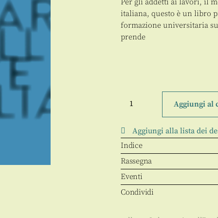
Per gli addetti ai lavori, i
italiana, questo è un libro p
formazione universitaria su
prende
Studiare
l'intelligence
Aggiungi al 
in
Italia
quantità
Aggiungi alla lista dei de
Indice
Rassegna
Eventi
Condividi