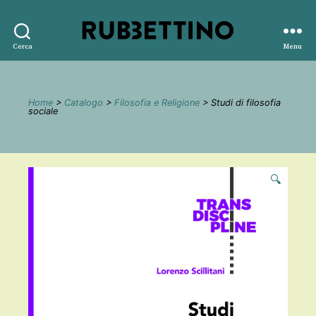
Rubbettino
Cerca
Menu
editore
Home
>
Catalogo
>
Filosofia e Religione
> Studi di filosofia
sociale
🔍