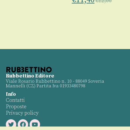
€
12,00
00
Rubbettino Editore
Viale Rosario Rubbettino n. 10 - 88049 Soveria
Mannelli (CZ) Partita Iva 01933480798
Info
Contatti
Proposte
Privacy policy
Twitter
Facebook
Youtube