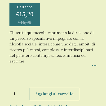
Cartaceo
€
15,20
€
16,00
Gli scritti qui raccolti esprimono la direzione di
un percorso speculativo impegnato con la
filosofia sociale, intesa come uno degli ambiti di
ricerca più estesi, complessi e interdisciplinari
del pensiero contemporaneo. Annuncia ed
esprime
Studi
di
Aggiungi al carrello
filosofia
sociale
quantità