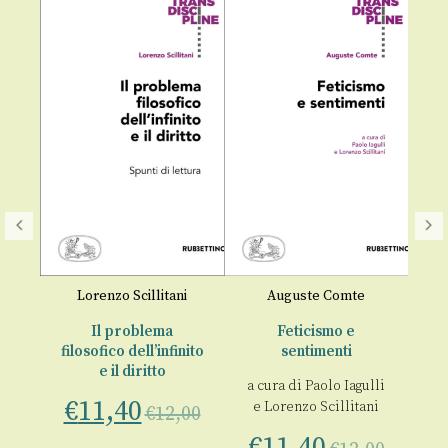
i
,
Lorenzo Scillitani
Auguste Comte
olo
Il problema
Feticismo e
filosofico dell’infinito
sentimenti
e il diritto
to,
€
a cura di
Paolo Iagulli
la
€
11,40
e
Lorenzo Scillitani
€
12,00
€
11,40