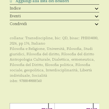
Aggiungi alla lista dei desideri
Indice
Eventi
Condividi
collana:
Transdiscipline
, bic:
QD
, bisac:
PHI034000
,
2026
, pp
176
,
Italiano
Filosofia e Religione
,
Università
,
Filosofia
,
Studi
giuridici
,
Filosofia del diritto
,
Filosofia del diritto
Antropologia Culturale
,
Dialettica
,
ermeneutica
,
Filosofia del Diritto
,
filosofia politica
,
Filosofia
sociale
,
geopolitica
,
Interdisciplinarità
,
Libertà
individuale
,
Socialità
isbn:
9788849888560