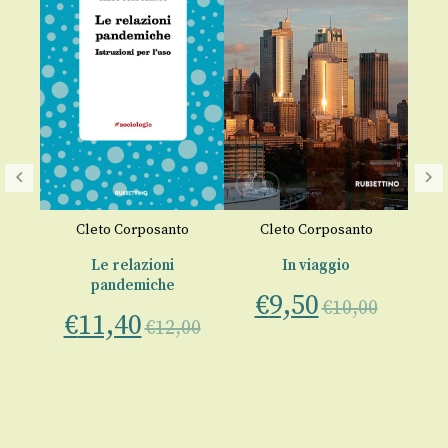
o
Cleto Corposanto
Cleto Corposanto
Na
n
Le relazioni
In viaggio
ica
pandemiche
€
9,50
€
10,00
€
11,40
00
€
12,00
€