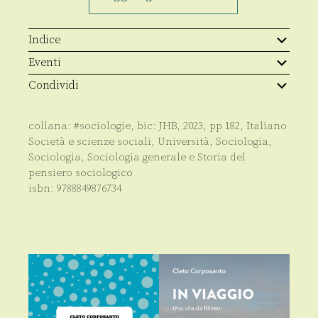
scienza
e
società
quantità
Indice
Eventi
Condividi
collana:
#sociologie
, bic:
JHB
,
2023
, pp
182
,
Italiano
Società e scienze sociali
,
Università
,
Sociologia
,
Sociologia
,
Sociologia generale e Storia del
pensiero sociologico
isbn:
9788849876734