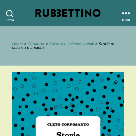
Rubbettino
Cerca
Menu
editore
Home
>
Catalogo
>
Società e scienze sociali
> Storie di
scienza e società
🔍