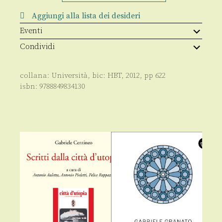
della
politica
Aggiungi alla lista dei desideri
quantità
Eventi
Condividi
collana:
Università
, bic:
HBT
,
2012
, pp
622
isbn:
9788849834130