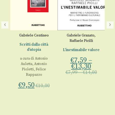
Gabriele Centineo
Gabriele Granato
,
La
Raffaele Picilli
50
Scritti dalla città
d’utopia
L’inestimabile valore
na
€
7,59
–
a cura di
Antonio
Auletta
,
Antonio
€
13,30
ca
Pioletti
,
Felice
€
7,99
–
€
14,00
€
Rappazzo
€
9,50
€
10,00
00