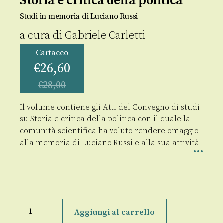
Storia e critica della politica
Studi in memoria di Luciano Russi
a cura di
Gabriele Carletti
Cartaceo
€
26,60
€
28,00
Il volume contiene gli Atti del Convegno di studi
su Storia e critica della politica con il quale la
comunità scientifica ha voluto rendere omaggio
alla memoria di Luciano Russi e alla sua attività
Storia
e
Aggiungi al carrello
critica