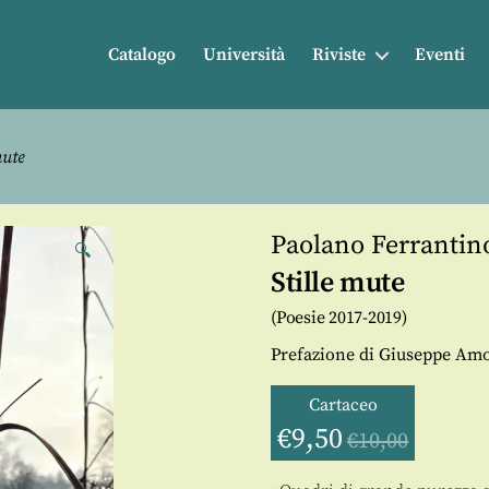
Catalogo
Università
Riviste
Eventi
mute
Paolano Ferrantin
🔍
Stille mute
(Poesie 2017-2019)
Prefazione di Giuseppe Amor
Cartaceo
€
9,50
€
10,00