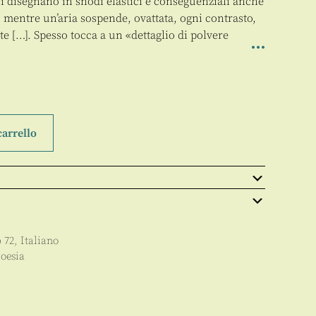
i disegnano in snodi elastici e conseguenziali anche
, mentre un’aria sospende, ovattata, ogni contrasto,
 […]. Spesso tocca a un «dettaglio di polvere
carrello
p
72
,
Italiano
oesia