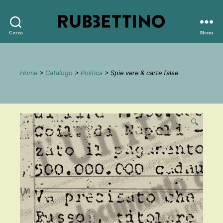
Rubbettino
Cerca
Menu
editore
Home
>
Catalogo
>
Politica
> Spie vere & carte false
🔍