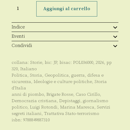
Spie
vere
Aggiungi al carrello
&
carte
false
quantità
Indice
Eventi
Condividi
collana:
Storie
, bic:
JP
, bisac:
POL036000
,
2026
, pp
320
,
Italiano
Politica
,
Storia
,
Geopolitica, guerra, difesa e
sicurezza
,
Ideologie e culture politiche
,
Storia
d'Italia
anni di piombo
,
Brigate Rosse
,
Caso Cirillo
,
Democrazia cristiana
,
Depistaggi
,
giornalismo
politico
,
Luigi Rotondi
,
Marina Maresca
,
Servizi
segreti italiani
,
Trattativa Stato-terrorismo
isbn:
9788849887310