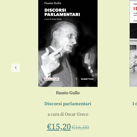
Fausto Gullo
Discorsi parlamentari
I 
a cura di
Oscar Greco
€
15,20
€
16,00