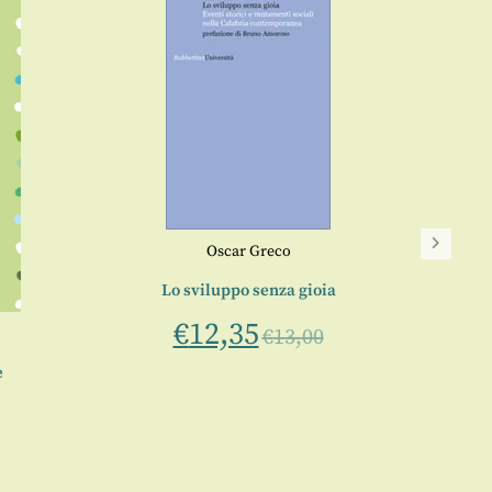
Oscar Greco
Lo sviluppo senza gioia
€
12,35
€
13,00
e
L’indiv
Stor