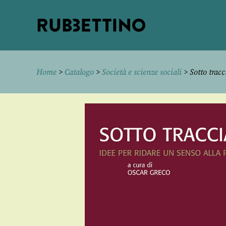
Rubbettino
editore
Home
>
Catalogo
>
Società e scienze sociali
> Sotto tracc