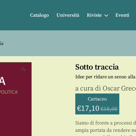
Catalogo
Università
Riviste
Eventi
ia
Sotto traccia
🔍
Idee per ridare un senso alla
a cura di
Oscar Grec
Cartaceo
€
17,10
€
18,00
Siamo di fronte a processi 
ampia portata da rendere ne