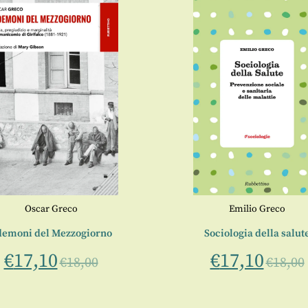
Oscar Greco
Emilio Greco
demoni del Mezzogiorno
Sociologia della salut
€
17,10
€
17,10
€
18,00
€
18,00