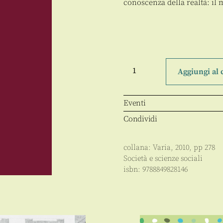
conoscenza della realtà: il m
Sotto
traccia
Aggiungi al 
quantità
Eventi
Condividi
collana:
Varia
,
2010
, pp
278
Società e scienze sociali
isbn:
9788849828146