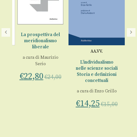
La prospettiva del
meridionalismo
A
liberale
i
AA.VV.
€
a cura di
Maurizio
i
L’individualismo
Serio
nze
nelle scienze sociali
€
22,80
Storia e definizioni
€
24,00
concettuali
00
a cura di
Enzo Grillo
€
14,25
€
15,00