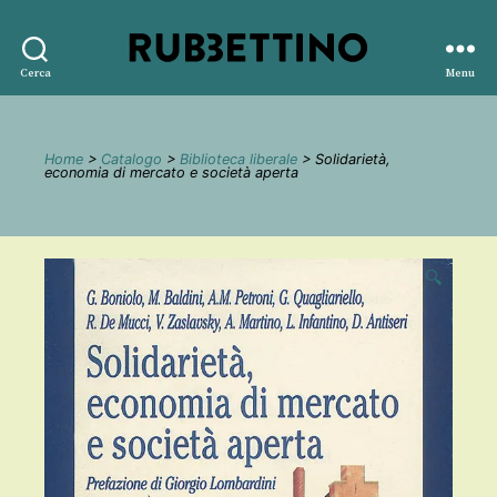
Rubbettino
Cerca
Menu
editore
Home
>
Catalogo
>
Biblioteca liberale
> Solidarietà,
economia di mercato e società aperta
🔍