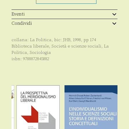
mercato
e
società
Eventi
aperta
quantità
Condividi
collana:
La Politica
, bic:
JHB
,
1998
, pp
174
Biblioteca liberale
,
Società e scienze sociali
,
La
Politica
,
Sociologia
isbn:
9788872845882