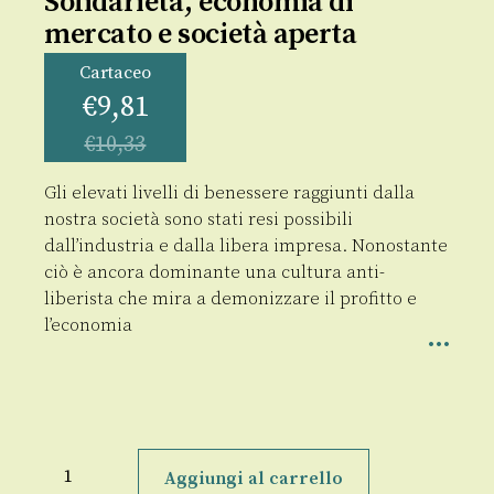
Solidarietà, economia di
mercato e società aperta
Cartaceo
€
9,81
€
10,33
Gli elevati livelli di benessere raggiunti dalla
nostra società sono stati resi possibili
dall’industria e dalla libera impresa. Nonostante
ciò è ancora dominante una cultura anti-
liberista che mira a demonizzare il profitto e
l’economia
Solidarietà,
economia
Aggiungi al carrello
di