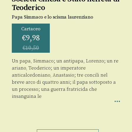
Teoderico
Papa Simmaco e lo scisma laurenziano
Cartaceo
€
9,98
€
10,50
Un papa, Simmaco; un antipapa, Lorenzo; un re
ariano, Teoderico; un imperatore
anticalcedoniano, Anastasio; tre concili nel
breve arco di quattro anni; il papa sottoposto a
un processo; una guerra fratricida che
insanguina le
Società