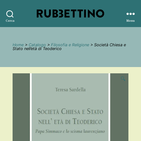
Rubbettino
Cerca
Menu
editore
Home
>
Catalogo
>
Filosofia e Religione
> Società Chiesa e
Stato nell’età di Teoderico
🔍