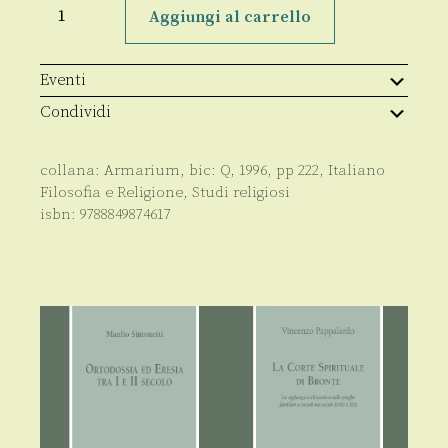
Chiesa
Aggiungi al carrello
e
Stato
nell’età
di
Eventi
Teoderico
quantità
Condividi
collana:
Armarium
, bic:
Q
,
1996
, pp
222
,
Italiano
Filosofia e Religione
,
Studi religiosi
isbn:
9788849874617