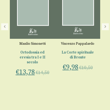
Manlio Simonetti
Vincenzo Pappalardo
oi
Ortodossia ed
La Corte spirituale
M
eresia tra I e II
di Bronte
secolo
€
9,98
€
re
€
10,50
€
13,78
€
14,50
50