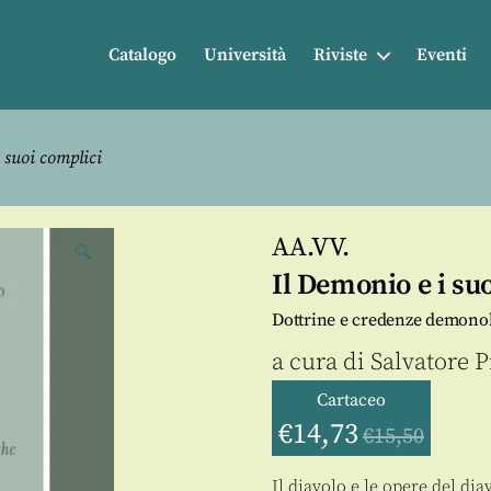
Catalogo
Università
Riviste
Eventi
 suoi complici
AA.VV.
🔍
Il Demonio e i su
Dottrine e credenze demonolo
a cura di
Salvatore P
Cartaceo
€
14,73
€
15,50
Il diavolo e le opere del di