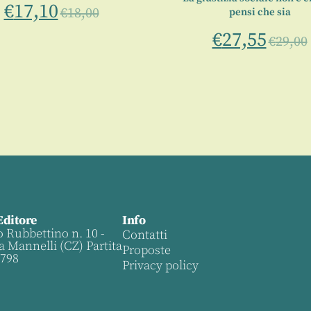
€
17,10
€
18,00
pensi che sia
€
27,55
€
29,00
Editore
Info
o Rubbettino n. 10 -
Contatti
a Mannelli (CZ) Partita
Proposte
0798
Privacy policy