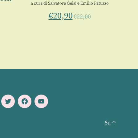
a cura di
Salvatore Gelsi
e
Emilio Patuzzo
€
20,90
€
22,00
Twitter
Facebook
Youtube
Su
↑