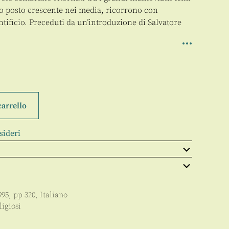
no posto crescente nei media, ricorrono con
tificio. Preceduti da un’introduzione di Salvatore
carrello
sideri
995
, pp
320
,
Italiano
ligiosi