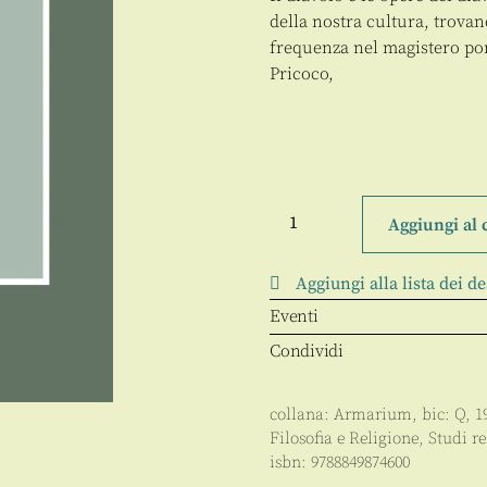
della nostra cultura, trova
frequenza nel magistero pon
Pricoco,
Il
Demonio
Aggiungi al 
e
i
suoi
Aggiungi alla lista dei de
complici
quantità
Eventi
Condividi
collana:
Armarium
, bic:
Q
,
1
Filosofia e Religione
,
Studi re
isbn:
9788849874600