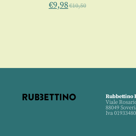
€
9,98
€
10,50
Rubbettino 
Viale Rosari
88049 Soveri
Iva 0193348