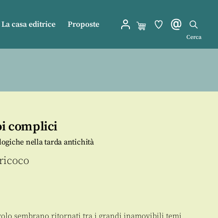
La casa editrice
Proposte
Cerca
oi complici
giche nella tarda antichità
ricoco
avolo sembrano ritornati tra i grandi inamovibili temi