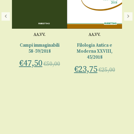
AA.VV.
AA.VV.
Le
-
Campi immaginabili
Filologia Antica e
58-59/2018
Moderna XXVIII,
€
45/2018
€
47,50
00
€
50,00
€
23,75
€
25,00