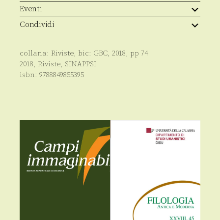
Eventi
Condividi
collana:
Riviste
, bic:
GBC
,
2018
, pp
74
2018
,
Riviste
,
SINAPPSI
isbn:
9788849855395