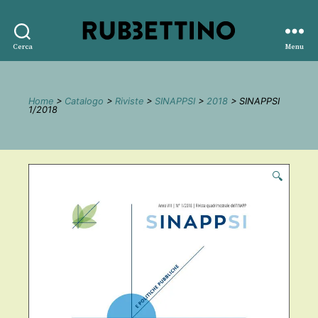
Rubbettino
Cerca
Menu
editore
Home
>
Catalogo
>
Riviste
>
SINAPPSI
>
2018
> SINAPPSI
1/2018
🔍