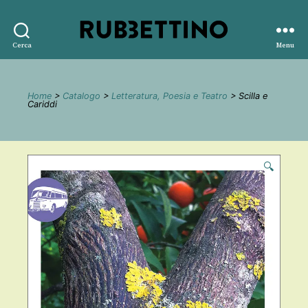
Rubbettino
Cerca
Menu
editore
Home
>
Catalogo
>
Letteratura, Poesia e Teatro
> Scilla e
Cariddi
🔍