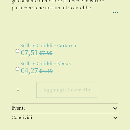
gli consente di mettere a fuoco e mostrare
particolari che nessun altro avrebbe
Scilla e Cariddi – Cartaceo
€
7,51
€
7,90
Scilla e Cariddi – Ebook
€
4,27
€
4,49
Scilla
e
Aggiungi al carrello
Cariddi
quantità
Eventi
Condividi