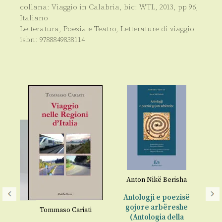
collana:
Viaggio in Calabria
, bic:
WTL
,
2013
, pp
96
,
Italiano
Letteratura, Poesia e Teatro
,
Letterature di viaggio
isbn:
9788849838114
Anton Nikë Berisha
Antologji e poezisë
gojore arbëreshe
Tommaso Cariati
(Antologia della