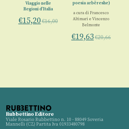
poesia arbëreshe)
Viaggio nelle
Vi
Regioni d’Italia
a cura di
Francesco
€
15,20
Altimari
e
Vincenzo
€
16,00
 la
Belmonte
€
19,63
€
20,66
00
Rubbettino Editore
Viale Rosario Rubbettino n. 10 - 88049 Soveria
Mannelli (CZ) Partita Iva 01933480798