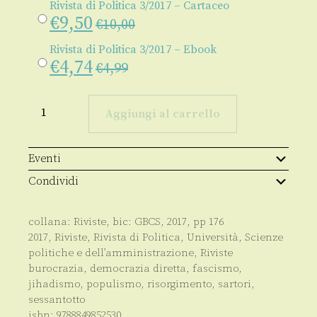
Rivista di Politica 3/2017 – Cartaceo
€
9,50
€
10,00
Rivista di Politica 3/2017 – Ebook
€
4,74
€
4,99
Rivista
di
Aggiungi al carrello
Politica
3/2017
quantità
Eventi
Condividi
collana:
Riviste
, bic:
GBCS
,
2017
, pp
176
2017
,
Riviste
,
Rivista di Politica
,
Università
,
Scienze
politiche e dell’amministrazione
,
Riviste
burocrazia
,
democrazia diretta
,
fascismo
,
jihadismo
,
populismo
,
risorgimento
,
sartori
,
sessantotto
isbn:
9788849852530