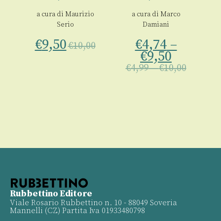
a cura di
Maurizio
a cura di
Marco
Serio
Damiani
€
9,50
€
4,74
–
00
€
10,00
€
9,50
€
4,99
–
€
10,00
Rubbettino Editore
Viale Rosario Rubbettino n. 10 - 88049 Soveria
Mannelli (CZ) Partita Iva 01933480798