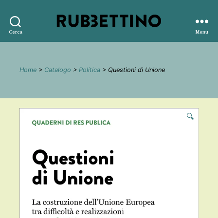
Rubbettino
Cerca
Menu
editore
Home
>
Catalogo
>
Politica
> Questioni di Unione
🔍