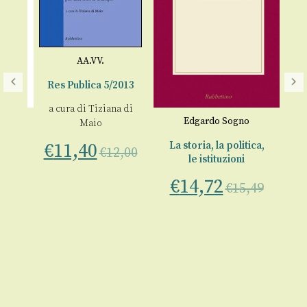
AA.VV.
M
Res Publica 5/2013
a cura di
Tiziana di
€
Edgardo Sogno
Maio
€
11,40
La storia, la politica,
€
12,00
le istituzioni
tica
€
14,72
€
15,49
00