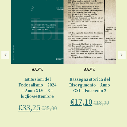
AA.VV.
AA.VV.
ria
Istituzioni del
Rassegna storica del
F
1
Federalismo – 2024
Risorgimento – Anno
M
– Anno XLV – 3 –
CXI – Fascicolo 2
a
luglio/settembre
€
17,10
€
io
€
18,00
€
33,25
€
35,00
00