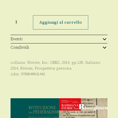
Prospettiva
Persona
Aggiungi al carrello
n.
87/2014
quantità
Eventi
Condividi
collana:
Riviste
, bic:
GBES
,
2014
, pp
128
,
Italiano
2014
,
Riviste
,
Prospettiva persona
isbn:
9788849841442