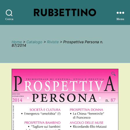
Rubbettino
Cerca
Menu
editore
Home
>
Catalogo
>
Riviste
> Prospettiva Persona n.
87/2014
🔍