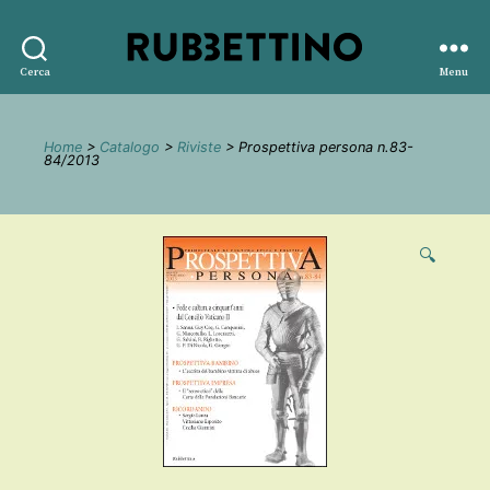
Rubbettino
Cerca
Menu
editore
Home
>
Catalogo
>
Riviste
> Prospettiva persona n.83-
84/2013
🔍