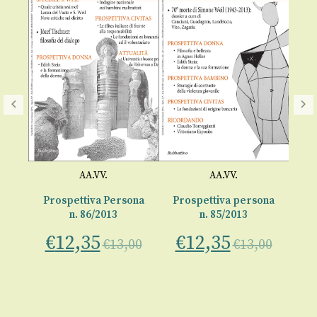
AA.VV.
AA.VV.
ona
Prospettiva Persona
Prospettiva persona
Pr
n. 86/2013
n. 85/2013
€
12,35
€
12,35
€
00
€
13,00
€
13,00