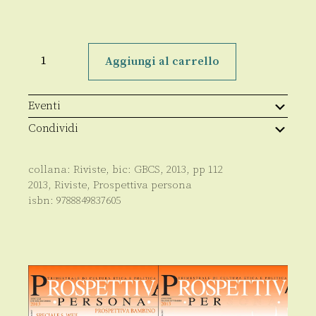
Prospettiva
persona
Aggiungi al carrello
n.83-
84/2013
quantità
Eventi
Condividi
collana:
Riviste
, bic:
GBCS
,
2013
, pp
112
2013
,
Riviste
,
Prospettiva persona
isbn:
9788849837605