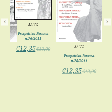
AA.VV.
Prospettiva Persona
n.76/2011
€
12,35
AA.VV.
€
13,00
na
Prospettiva Persona
P
n.75/2011
€
12,35
€
00
€
13,00