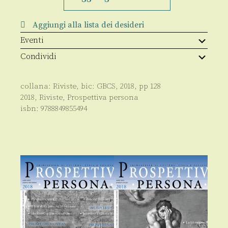
n.103/2018
quantità
Aggiungi alla lista dei desideri
Eventi
Condividi
collana:
Riviste
, bic:
GBCS
,
2018
, pp
128
2018
,
Riviste
,
Prospettiva persona
isbn:
9788849855494