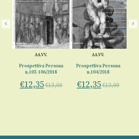
AA.VV.
AA.VV.
ona
Prospettiva Persona
Prospettiva Persona
Pr
n.105-106/2018
n.104/2018
€
12,35
€
12,35
€
00
€
13,00
€
13,00