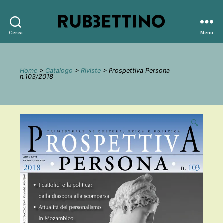
Rubbettino
Cerca
Menu
editore
Home
>
Catalogo
>
Riviste
> Prospettiva Persona
n.103/2018
🔍