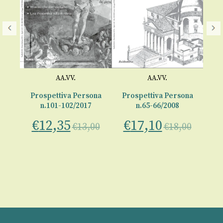
AA.VV.
AA.VV.
ona
Prospettiva Persona
Prospettiva Persona
Pr
n.101-102/2017
n.65-66/2008
€
12,35
€
17,10
€
00
€
13,00
€
18,00