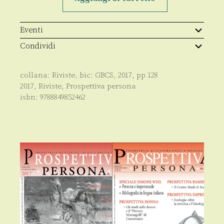
n.100/2017
quantità
Eventi
Condividi
collana:
Riviste
, bic:
GBCS
,
2017
, pp
128
2017
,
Riviste
,
Prospettiva persona
isbn:
9788849852462