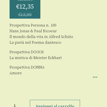
€
12,35
€
13,00
Prospettiva Persona n. 100
Hans Jonas & Paul Ricoeur
Il mondo della vita in Alfred Schütz
La pietà nel Poema dantesco
Prospettiva DOGOS
La mistica di Meister Eckhart
Prospettiva DONNA
Amore
Prospettiva
Persona
Aggiungi al carrello