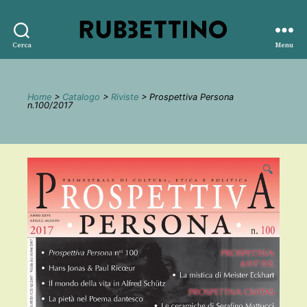
Rubbettino
Cerca
Menu
editore
Home
>
Catalogo
>
Riviste
> Prospettiva Persona
n.100/2017
🔍