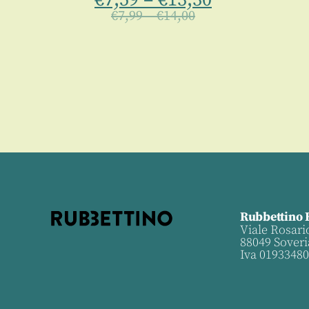
€
7,99
–
€
14,00
Rubbettino 
Viale Rosari
88049 Soveri
Iva 0193348