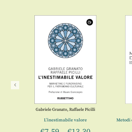
Gabriele Granato
,
Raffaele Picilli
ciali
L’inestimabile valore
Metodi 
€
7,59
–
€
13,30