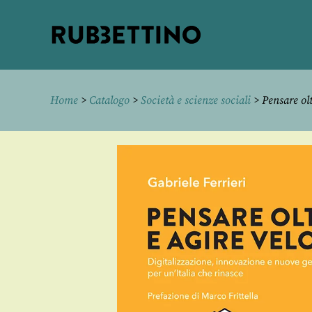
Rubbettino
editore
Home
>
Catalogo
>
Società e scienze sociali
> Pensare olt