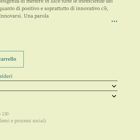
sigenza di mettere in luce tutte le inefficienze del
 quanto di positivo e soprattutto di innovativo c’è,
. Innovarsi. Una parola
carrello
sideri
p
130
lemi e processi sociali