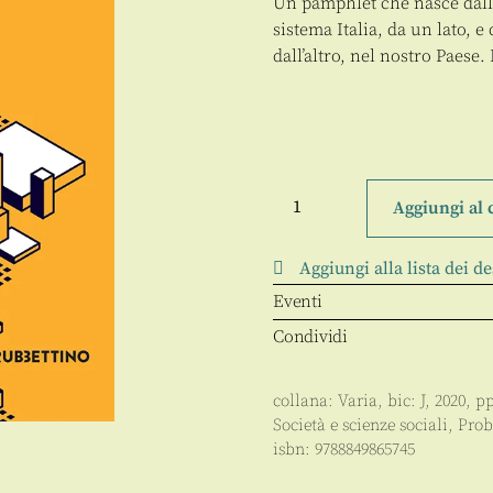
Un pamphlet che nasce dall’e
sistema Italia, da un lato, e
dall’altro, nel nostro Paese
Pensare
oltre
Aggiungi al 
e
agire
veloce
Aggiungi alla lista dei de
quantità
Eventi
Condividi
collana:
Varia
, bic:
J
,
2020
, p
Società e scienze sociali
,
Prob
isbn:
9788849865745