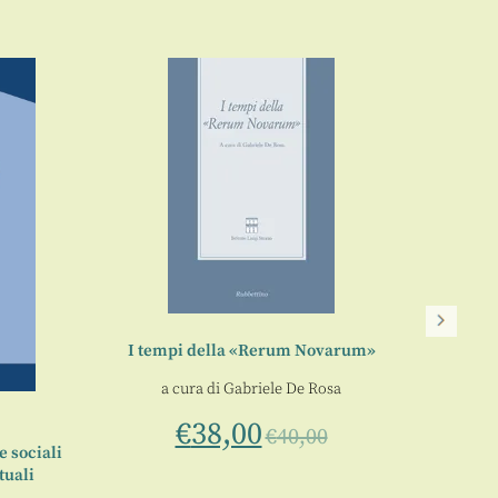
I tempi della «Rerum Novarum»
Episté
a cura di
Gabriele De Rosa
€
38,00
€
40,00
e sociali
tuali