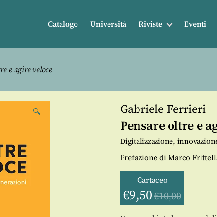
Catalogo
Università
Riviste
Eventi
re e agire veloce
Gabriele Ferrieri
🔍
Pensare oltre e ag
Digitalizzazione, innovazion
Prefazione di Marco Frittell
Cartaceo
€
9,50
€
10,00