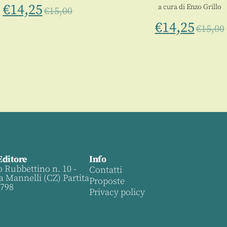
€
14,25
a cura di
Enzo Grillo
€
15,00
€
14,25
€
15,00
Editore
Info
o Rubbettino n. 10 -
Contatti
a Mannelli (CZ) Partita
Proposte
0798
Privacy policy