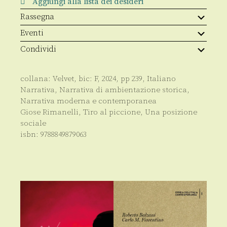
Aggiungi alla lista dei desideri
Rassegna
Eventi
Condividi
collana:
Velvet
, bic:
F
,
2024
, pp
239
,
Italiano
Narrativa
,
Narrativa di ambientazione storica
,
Narrativa moderna e contemporanea
Giose Rimanelli
,
Tiro al piccione
,
Una posizione
sociale
isbn:
9788849879063