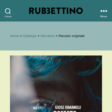
Rubbettino
Cerca
Menu
editore
Home
>
Catalogo
>
Narrativa
> Peccato originale
🔍