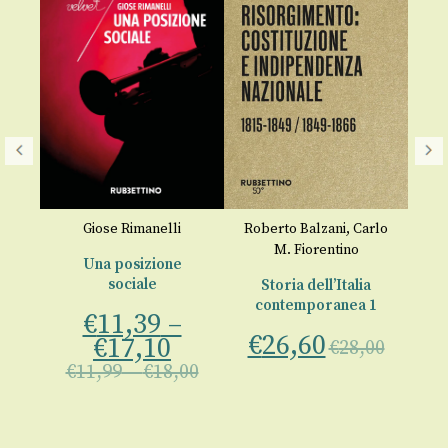
o
Giose Rimanelli
Roberto Balzani
,
Carlo
M. Fiorentino
Non
Una posizione
sociale
Storia dell’Italia
€
contemporanea 1
€
11,39
–
00
€
26,60
€
17,10
€
28,00
€
11,99
–
€
18,00