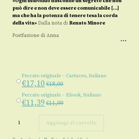
«Ogni individuo nasconde un segreto che non
può dire e non deve essere comunicabile […]
ma che ha la potenza di tenere tesa la corda
della vita»
Dalla nota di
Renato Minore
Postfazione di Anna
Peccato originale – Cartaceo, Italiano
€
17,10
€
18,00
Peccato originale – Ebook, Italiano
€
11,39
€
11,99
Peccato
originale
Aggiungi al carrello
quantità