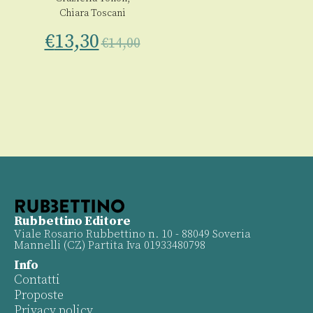
Chiara Toscani
€
13,30
€
14,00
Rubbettino Editore
Viale Rosario Rubbettino n. 10 - 88049 Soveria
Mannelli (CZ) Partita Iva 01933480798
Info
Contatti
Proposte
Privacy policy