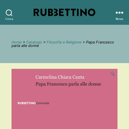
Rubbettino
Cerca
Menu
editore
Home
>
Catalogo
>
Filosofia e Religione
> Papa Francesco
parla alle donne
🔍