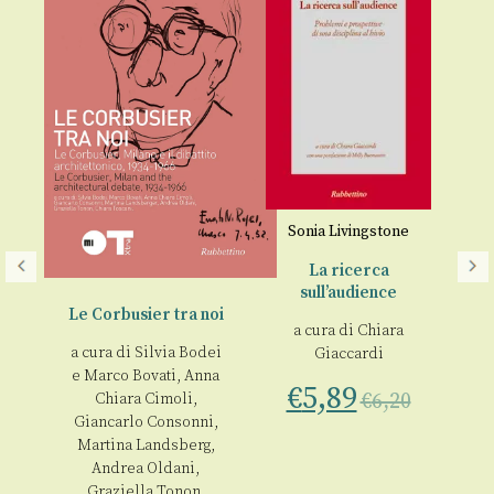
Sonia Livingstone
A
La ricerca
sull’audience
e
Le Corbusier tra noi
Gl
a cura di
Chiara
sa
a cura di
Silvia Bodei
Giaccardi
e
Marco Bovati, Anna
€
5,89
ra
€
6,20
Chiara Cimoli,
Giancarlo Consonni,
Martina Landsberg,
00
Andrea Oldani,
Graziella Tonon,