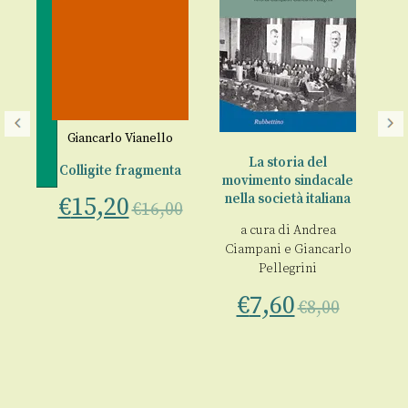
Giancarlo Vianello
Re
La storia del
Colligite fragmenta
“f
movimento sindacale
nella società italiana
€
15,20
no
€
16,00
a
a cura di
Andrea
Ciampani
e
Giancarlo
a
Pellegrini
o
€
7,60
€
8,00
00