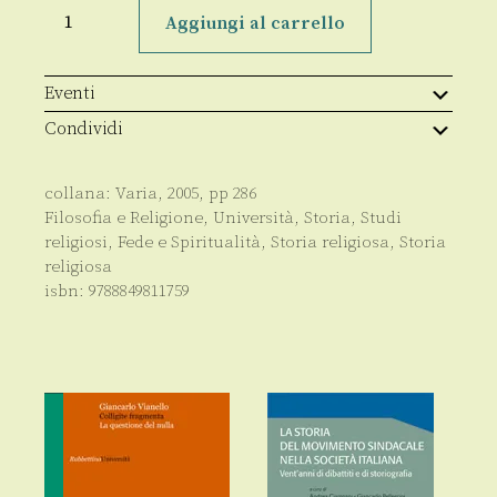
Paolo,
Agostino,
Aggiungi al carrello
Lutero:
alle
origini
del
Eventi
mondo
moderno
Condividi
quantità
collana:
Varia
,
2005
, pp
286
Filosofia e Religione
,
Università
,
Storia
,
Studi
religiosi
,
Fede e Spiritualità
,
Storia religiosa
,
Storia
religiosa
isbn:
9788849811759