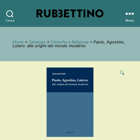
Rubbettino
Cerca
Menu
editore
Home
>
Catalogo
>
Filosofia e Religione
> Paolo, Agostino,
Lutero: alle origini del mondo moderno
🔍