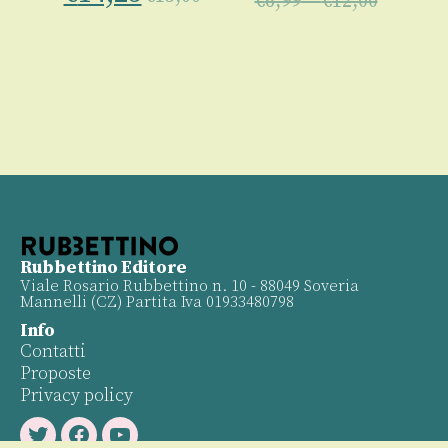
€
6,99
–
€
12,00
00
Rubbettino Editore
Viale Rosario Rubbettino n. 10 - 88049 Soveria
Mannelli (CZ) Partita Iva 01933480798
Info
Contatti
Proposte
Privacy policy
Twitter
Facebook
Youtube