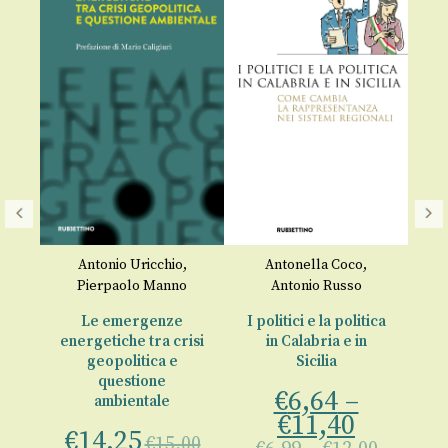
o
Antonio Uricchio
,
Antonella Coco
,
Pierpaolo Manno
Antonio Russo
à
Sp
Le emergenze
I politici e la politica
€
energetiche tra crisi
in Calabria e in
o
geopolitica e
Sicilia
questione
€
6,64
–
ambientale
€
11,40
€
14,25
€
15,00