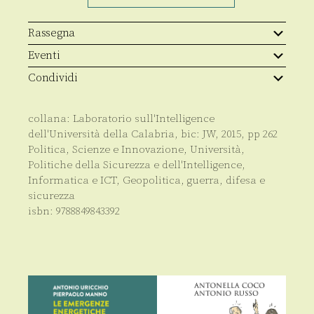
&
Cyberspace
quantità
Rassegna
Eventi
Condividi
collana:
Laboratorio sull'Intelligence
dell'Università della Calabria
, bic:
JW
,
2015
, pp
262
Politica
,
Scienze e Innovazione
,
Università
,
Politiche della Sicurezza e dell'Intelligence
,
Informatica e ICT
,
Geopolitica, guerra, difesa e
sicurezza
isbn:
9788849843392