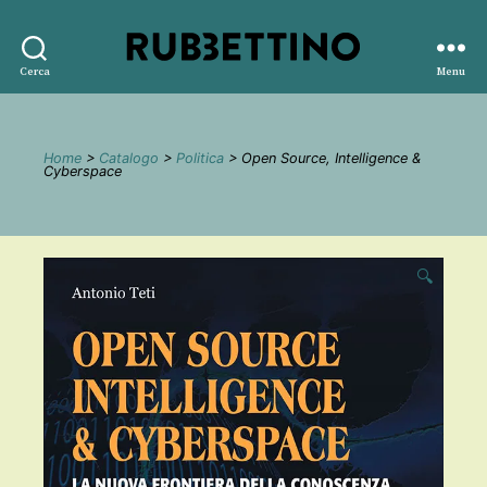
Rubbettino
Cerca
Menu
editore
Home
>
Catalogo
>
Politica
> Open Source, Intelligence &
Cyberspace
🔍