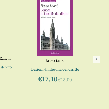
Zanetti
Rel
Bruno Leoni
 diritto
Lezioni di filosofia del diritto
a
€
17,10
€
18,00