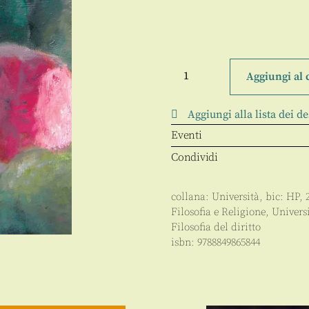
Nuovi
seminari
Aggiungi al 
di
filosofia
del
Aggiungi alla lista dei de
diritto
quantità
Eventi
Condividi
collana:
Università
, bic:
HP
,
Filosofia e Religione
,
Univers
Filosofia del diritto
isbn:
9788849865844