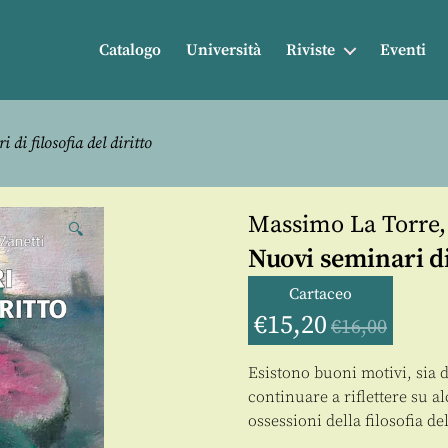
Catalogo
Università
Riviste
Eventi
di filosofia del diritto
Massimo La Torre
🔍
Nuovi seminari di 
Cartaceo
€
15,20
€
16,00
Esistono buoni motivi, sia d
continuare a riflettere su a
ossessioni della filosofia del 