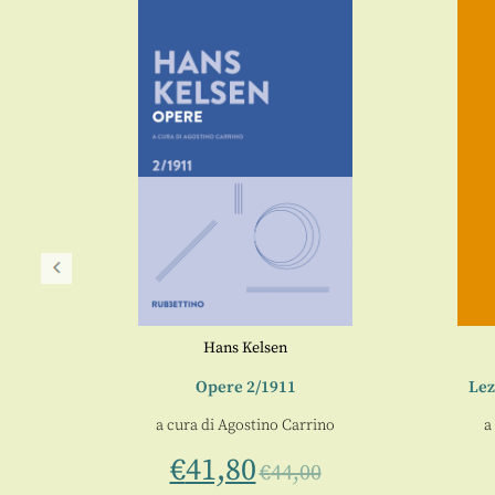
Hans Kelsen
 Scienza
Opere 2/1911
Lez
a cura di
Agostino Carrino
a
e
€
41,80
€
44,00
10