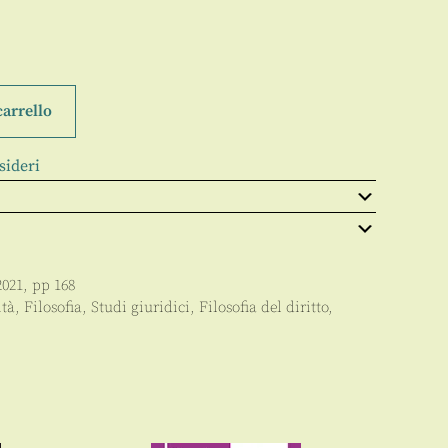
carrello
sideri
2021
, pp
168
ità
,
Filosofia
,
Studi giuridici
,
Filosofia del diritto
,