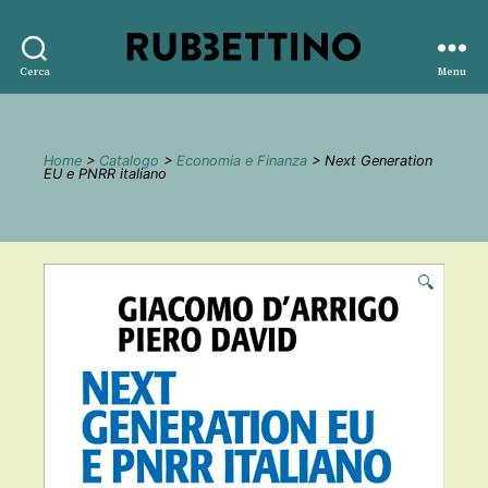
Rubbettino
Cerca
Menu
editore
Home
>
Catalogo
>
Economia e Finanza
> Next Generation
EU e PNRR italiano
🔍