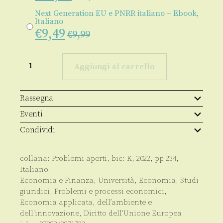
Next Generation EU e PNRR italiano – Ebook,
Italiano
€
9,49
€
9,99
Next
Generation
Aggiungi al carrello
EU
e
PNRR
italiano
Rassegna
quantità
Eventi
Condividi
collana:
Problemi aperti
, bic:
K
,
2022
, pp
234
,
Italiano
Economia e Finanza
,
Università
,
Economia
,
Studi
giuridici
,
Problemi e processi economici
,
Economia applicata, dell’ambiente e
dell'innovazione
,
Diritto dell'Unione Europea