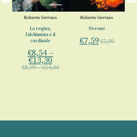
Roberto Gervaso
Roberto Gervaso
La regina,
Nerone
l’alchimista e il
€
7,59
cardinale
€
7,99
a
o
€
8,54
–
€
13,30
€
8,99
–
€
14,00
00