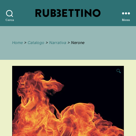
Rubbettino
Cerca
Menu
editore
Home
>
Catalogo
>
Narrativa
> Nerone
🔍