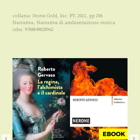
collana:
Storie Gold
, bic:
FV
,
2011
, pp
206
Narrativa
,
Narrativa di ambientazione storica
isbn:
9788849828962