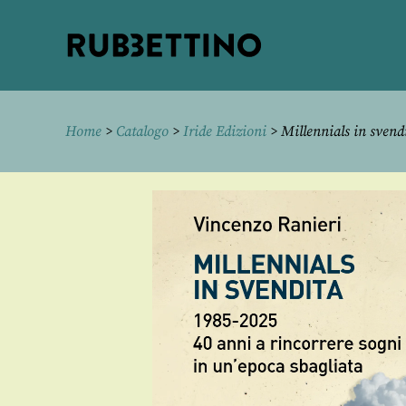
Rubbettino
editore
Home
>
Catalogo
>
Iride Edizioni
> Millennials in svend