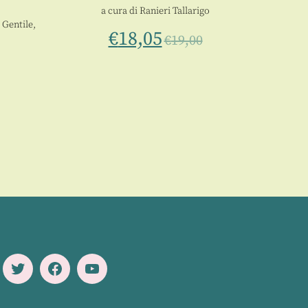
a cura di
Ranieri Tallarigo
 Gentile
,
€
18,05
€
19,00
Twitter
Facebook
Youtube