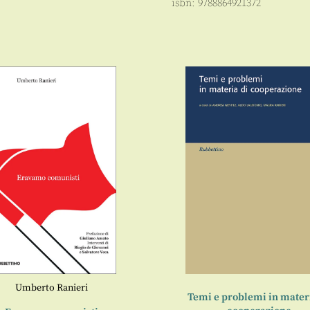
isbn:
9788864921372
Umberto Ranieri
Temi e problemi in mater