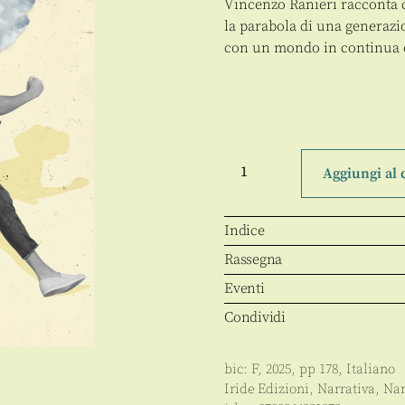
Vincenzo Ranieri racconta c
la parabola di una generazio
con un mondo in continua 
Millennials
in
Aggiungi al 
svendita
quantità
Indice
Rassegna
Eventi
Condividi
bic:
F
,
2025
, pp
178
,
Italiano
Iride Edizioni
,
Narrativa
,
Nar