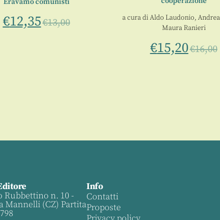
cooperazione
Eravamo comunisti
€
12,35
a cura di
Aldo Laudonio
,
Andrea
€
13,00
Maura Ranieri
€
15,20
€
16,00
Editore
Info
o Rubbettino n. 10 -
Contatti
a Mannelli (CZ) Partita
Proposte
0798
Privacy policy