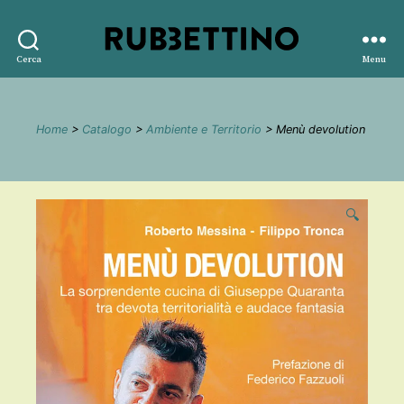
Rubbettino
Cerca
Menu
editore
Home
>
Catalogo
>
Ambiente e Territorio
> Menù devolution
🔍