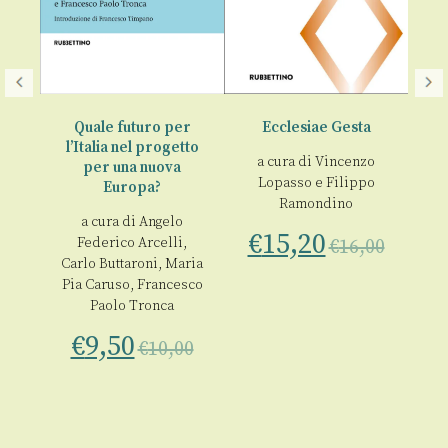
Quale futuro per
Ecclesiae Gesta
l’Italia nel progetto
ver
a cura di
Vincenzo
per una nuova
Lopasso
e
Filippo
Europa?
00
Ramondino
a cura di
Angelo
€
15,20
Federico Arcelli
,
€
16,00
Carlo Buttaroni
,
Maria
Pia Caruso
,
Francesco
Paolo Tronca
€
9,50
€
10,00