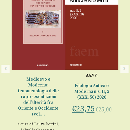
AA.VV.
nza
Medioevo e
Moderno:
Filologia Antica e
Le
fenomenologia delle
Moderna n.s. II, 2
va
re
rappresentazioni
(XXX, 50) 2020
€
dell’alterità fra
€
23,75
Oriente e Occidente
€
25,00
(vol.…
a cura di
Laura Bottini
,
00