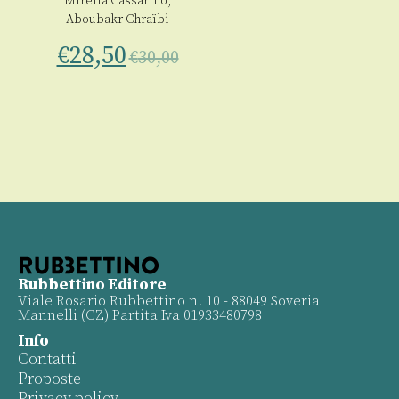
Mirella Cassarino
,
Aboubakr Chraïbi
€
28,50
€
30,00
Rubbettino Editore
Viale Rosario Rubbettino n. 10 - 88049 Soveria
Mannelli (CZ) Partita Iva 01933480798
Info
Contatti
Proposte
Privacy policy