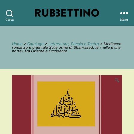
Rubbettino
Cerca
Menu
editore
Home
>
Catalogo
>
Letteratura, Poesia e Teatro
> Medioevo
romanzo e orientale Sulle orme di Shahrazàd: le «mille e una
notte» fra Oriente e Occidente
🔍