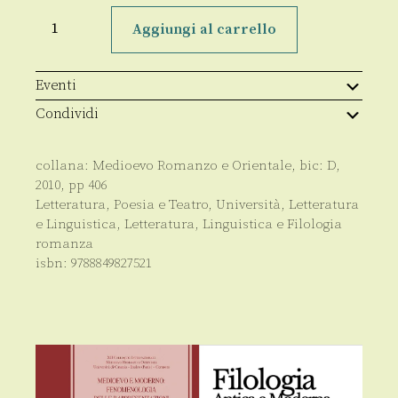
Medioevo
romanzo
Aggiungi al carrello
e
orientale
Sulle
orme
Eventi
di
Shahrazàd:
Condividi
le
«mille
e
collana:
Medioevo Romanzo e Orientale
, bic:
D
,
una
notte»
2010
, pp
406
fra
Letteratura, Poesia e Teatro
,
Università
,
Letteratura
Oriente
e Linguistica
,
Letteratura, Linguistica e Filologia
e
Occidente
romanza
quantità
isbn:
9788849827521