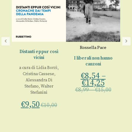
Rossella Pace
F
Distanti eppur così
vicini
I liberali non hanno
canzoni
o
a cura di
Lidia Borzì
,
de
€
8,54
–
Cristina Cassese
,
00
C
Alessandra Di
€
14,25
b
Stefano
,
Walter
€
8,99
–
€
15,00
Stefanini
a
€
9,50
S
€
10,00
€