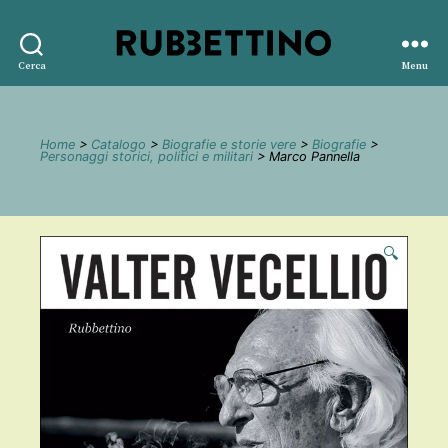
Rubbettino
Cerca
Menu
editore
Home
>
Catalogo
>
Biografie e storie vere
>
Biografie
>
Personaggi storici, politici e militari
> Marco Pannella
🔍