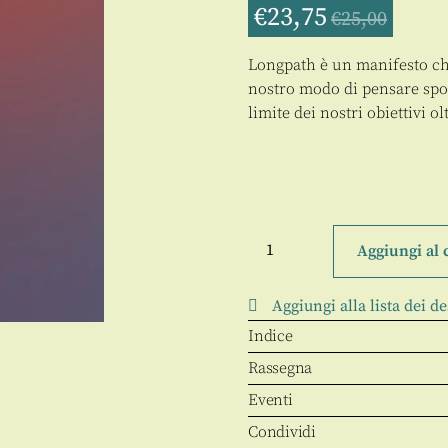
€
23,75
€
25,00
Longpath è un manifesto che
nostro modo di pensare spos
limite dei nostri obiettivi ol
Longpath
quantità
Aggiungi al 
Aggiungi alla lista dei de
Indice
Rassegna
Eventi
Condividi