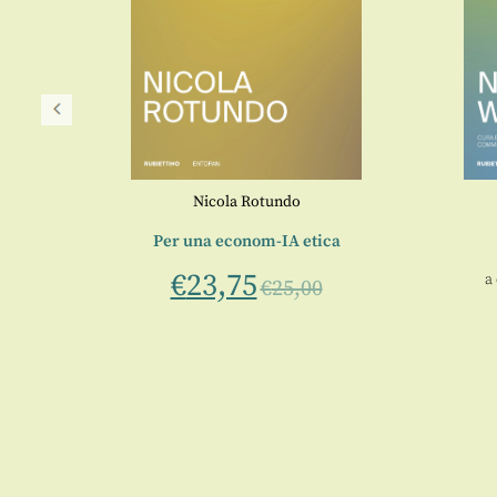
Nicola Rotundo
verso
Per una econom-IA etica
€
23,75
a
€
25,00
ne