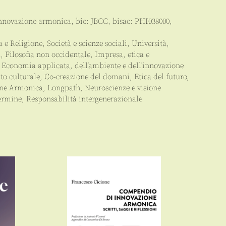
innovazione armonica
, bic:
JBCC
, bisac:
PHI038000
,
a e Religione
,
Società e scienze sociali
,
Università
,
à
,
Filosofia non occidentale
,
Impresa, etica e
,
Economia applicata, dell’ambiente e dell'innovazione
o culturale
,
Co-creazione del domani
,
Etica del futuro
,
one Armonica
,
Longpath
,
Neuroscienze e visione
termine
,
Responsabilità intergenerazionale