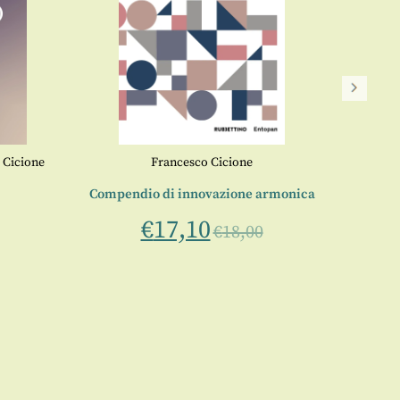
 Cicione
Francesco Cicione
Fra
Compendio di innovazione armonica
€
17,10
€
18,00