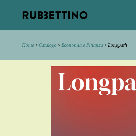
Rubbettino
editore
Home
>
Catalogo
>
Economia e Finanza
> Longpath