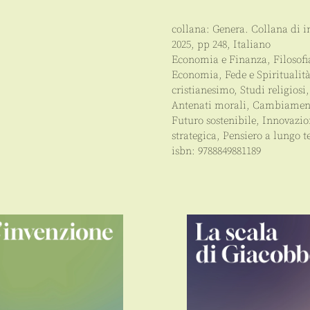
collana:
Genera. Collana di 
2025
, pp
248
,
Italiano
Economia e Finanza
,
Filosofi
Economia
,
Fede e Spiritualit
cristianesimo
,
Studi religiosi
Antenati morali
,
Cambiament
Futuro sostenibile
,
Innovazi
strategica
,
Pensiero a lungo 
isbn:
9788849881189