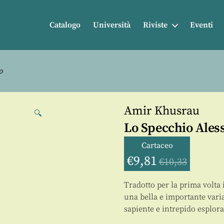
Catalogo
Università
Riviste
Eventi
o
Amir Khusrau
🔍
Lo Specchio Ales
Cartaceo
€
9,81
€
10,33
Tradotto per la prima volta
una bella e importante vari
sapiente e intrepido esplora