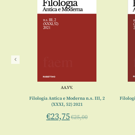
AA.VV.
nte
Filologia Antica e Moderna n.s. III, 2
Filolog
o
(XXXI, 52) 2021
70
€
23,75
€
25,00