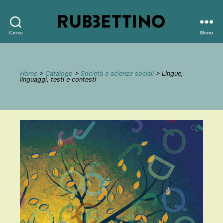
Rubbettino
Cerca
Menu
editore
Home
>
Catalogo
>
Società e scienze sociali
> Lingue,
linguaggi, testi e contesti
🔍