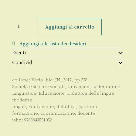
Lingue,
linguaggi,
Aggiungi al carrello
testi
e
contesti
Aggiungi alla lista dei desideri
quantità
Eventi
Condividi
collana:
Varia
, bic:
JN
,
2017
, pp
228
Società e scienze sociali
,
Università
,
Letteratura e
Linguistica
,
Educazione
,
Didattica delle lingue
moderne
lingue, educazione, didattica, scrittura,
formazione, comunicazione, docente
isbn:
9788849851052