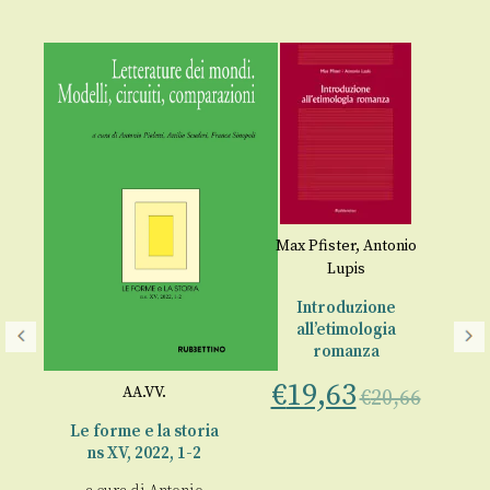
Max Pfister
,
Antonio
Lupis
Introduzione
all’etimologia
romanza
€
19,63
o
AA.VV.
€
20,66
à
Le forme e la storia
I 
ns XV, 2022, 1-2
al