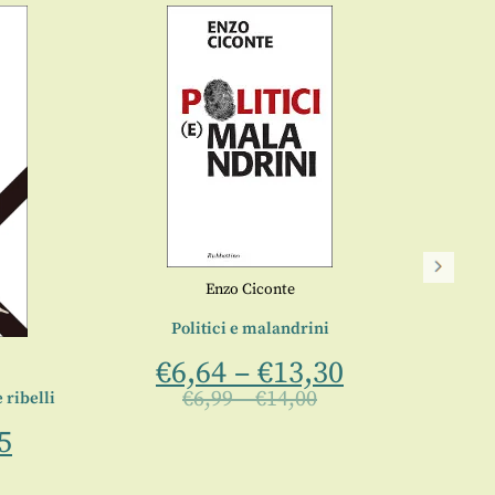
Enzo Ciconte
Politici e malandrini
€
6,64
–
€
13,30
€
6,99
–
€
14,00
 ribelli
5