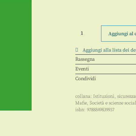
Le
proiezioni
Aggiungi al 
mafiose
al
Nord
Aggiungi alla lista dei de
quantità
Rassegna
Eventi
Condividi
collana:
Istituzioni, sicurezza
Mafie
,
Società e scienze social
isbn:
9788849839937