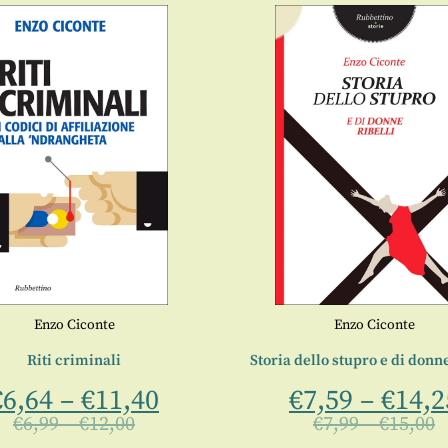
Enzo Ciconte
Enzo Ciconte
Riti criminali
Storia dello stupro e di donne
€
6,64
–
€
11,40
€
7,59
–
€
14,2
€
6,99
–
€
12,00
€
7,99
–
€
15,00