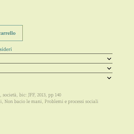
carrello
sideri
, società
, bic:
JFF
,
2013
, pp
140
i
,
Non bacio le mani
,
Problemi e processi sociali