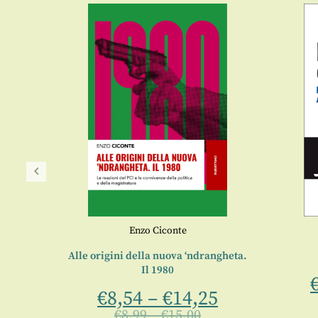
Enzo Ciconte
 storia
Alle origini della nuova ‘ndrangheta.
Il 1980
€
8,54
–
€
14,25
5
€
8,99
–
€
15,00