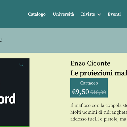
Catalogo
Università
Riviste
Eventi
d
Enzo Ciconte
🔍
Le proiezioni maf
Cartaceo
€
9,50
€
10,00
Il mafioso con la coppola s
Molti uomini di ’ndranghet
addosso fucili o pistole, ma