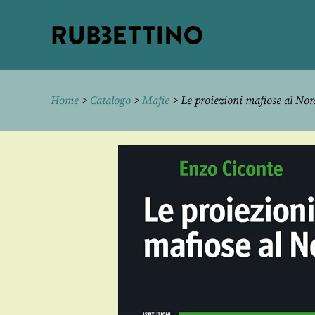
Rubbettino
editore
Home
>
Catalogo
>
Mafie
> Le proiezioni mafiose al Nor