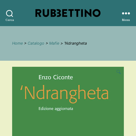
Rubbettino
Cerca
Menu
editore
Home
>
Catalogo
>
Mafie
> ‘Ndrangheta
🔍