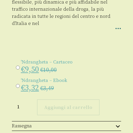
flessibile, più dinamica e più affidabile nel
traffico internazionale della droga, la più
radicata in tutte le regioni del centro e nord
d’Italia e nel
'Ndrangheta – Cartaceo
€
9,50
€
10,00
'Ndrangheta – Ebook
€
3,32
€
3,49
'Ndrangheta
quantità
Aggiungi al carrello
Rassegna