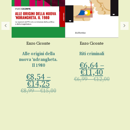
Enzo Ciconte
Enzo Ciconte
i-
a e
Alle origini della
Riti criminali
St
nuova ‘ndrangheta.
€
6,64
–
Il 1980
nte
€
11,40
€
8,54
–
€
6,99
–
€
12,00
€
14,25
€
8,99
–
€
15,00
00