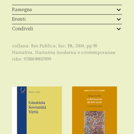
Kil-
tong
Rassegna
quantità
Eventi
Condividi
collana:
Res Publica
, bic:
FA
,
2004
, pp
98
Narrativa
,
Narrativa moderna e contemporanea
isbn:
9788849807899