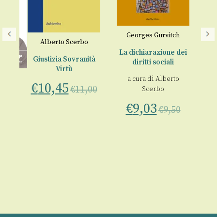
Georges Gurvitch
M
Alberto Scerbo
La dichiarazione dei
Giustizia Sovranità
diritti sociali
B
Virtù
a cura di
Alberto
€
10,45
€
11,00
Scerbo
€
€
9,03
€
9,50
9