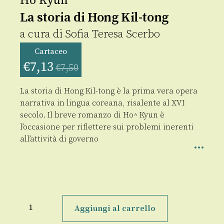
Ho Kyun
La storia di Hong Kil-tong
a cura di
Sofia Teresa Scerbo
Cartaceo
€
7,13
€
7,50
La storia di Hong Kil-tong è la prima vera opera
narrativa in lingua coreana, risalente al XVI
secolo. Il breve romanzo di Ho^ Kyun è
l’occasione per riflettere sui problemi inerenti
all’attività di governo
La
storia
Aggiungi al carrello
di
Hong