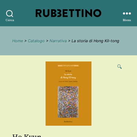
Rubbettino
Cerca
Menu
editore
Home
>
Catalogo
>
Narrativa
> La storia di Hong Kil-tong
🔍