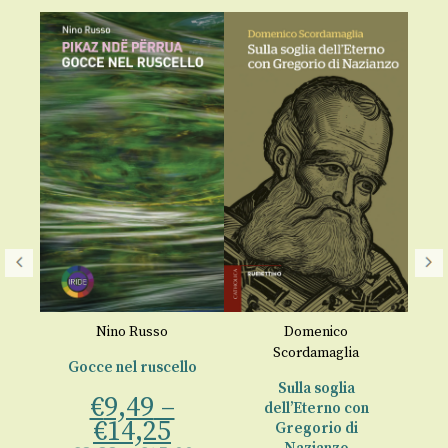
i
,
Nino Russo
Domenico
Do
Scordamaglia
Gocce nel ruscello
L
ice
Sulla soglia
€
9,49
–
dell’Eterno con
€
€
14,25
00
Gregorio di