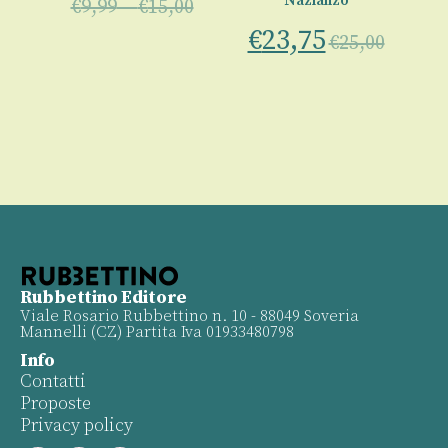
Nazianzo
€
9,99
–
€
15,00
€
23,75
€
25,00
Rubbettino Editore
Viale Rosario Rubbettino n. 10 - 88049 Soveria
Mannelli (CZ) Partita Iva 01933480798
Info
Contatti
Proposte
Privacy policy