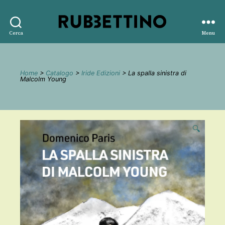
Rubbettino
Cerca
Menu
editore
Home
>
Catalogo
>
Iride Edizioni
> La spalla sinistra di
Malcolm Young
🔍