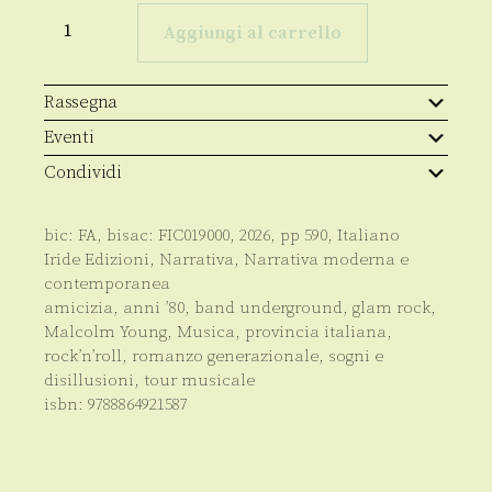
La
spalla
Aggiungi al carrello
sinistra
di
Malcolm
Young
Rassegna
quantità
Eventi
Condividi
bic:
FA
, bisac:
FIC019000
,
2026
, pp
590
,
Italiano
Iride Edizioni
,
Narrativa
,
Narrativa moderna e
contemporanea
amicizia
,
anni ’80
,
band underground
,
glam rock
,
Malcolm Young
,
Musica
,
provincia italiana
,
rock’n’roll
,
romanzo generazionale
,
sogni e
disillusioni
,
tour musicale
isbn:
9788864921587