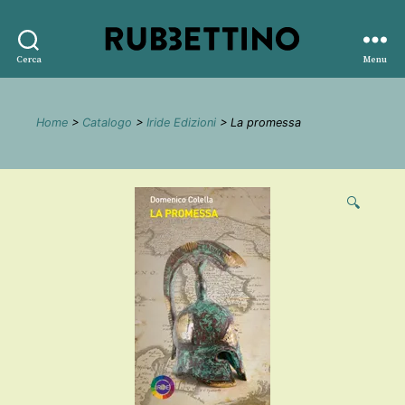
Rubbettino
Cerca
Menu
editore
Home
>
Catalogo
>
Iride Edizioni
> La promessa
🔍