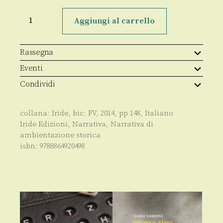
La
promessa
Aggiungi al carrello
quantità
Rassegna
Eventi
Condividi
collana:
Iride
, bic:
FV
,
2014
, pp
148
,
Italiano
Iride Edizioni
,
Narrativa
,
Narrativa di
ambientazione storica
isbn:
9788864920498