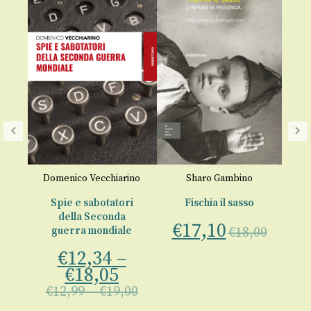
ri
Domenico Vecchiarino
Sharo Gambino
na
Spie e sabotatori
Fischia il sasso
della Seconda
€
17,10
guerra mondiale
€
18,00
€
€
12,34
–
00
€
18,05
€
12,99
–
€
19,00