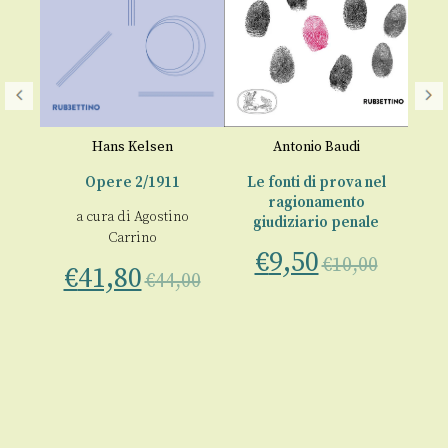
o
Hans Kelsen
Antonio Baudi
à
Opere 2/1911
Le fonti di prova nel
ragionamento
a cura di
Agostino
giudiziario penale
€
o
Carrino
€
9,50
€
10,00
€
41,80
€
44,00
00