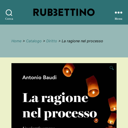
Rubbettino
Cerca
Menu
editore
Home
>
Catalogo
>
Diritto
> La ragione nel processo
🔍