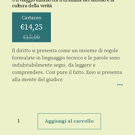
cultura della verità
Cartaceo
€
14,25
€
15,00
Il diritto si presenta come un insieme di regole
formulate in linguaggio tecnico e le parole sono
indubitabilmente segni, da leggere e
comprendere. Così pure il fatto. Esso si presenta
alla mente del giudice
La
ragione
Aggiungi al carrello
nel
processo
quantità