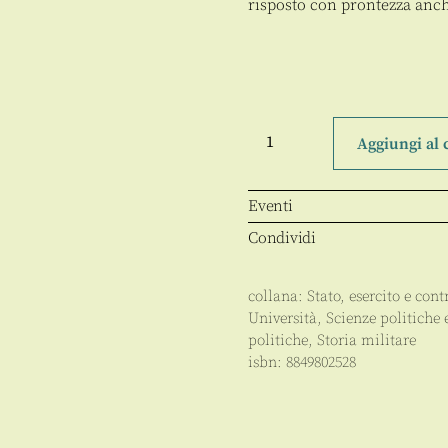
risposto con prontezza anch
La
polizia
Aggiungi al 
in
Italia
nell'età
moderna
Eventi
quantità
Condividi
collana:
Stato, esercito e cont
Università
,
Scienze politiche
politiche
,
Storia militare
isbn:
8849802528