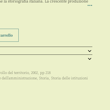
e la storiografia italiana. La crescente produzione
carrello
rollo del territorio
,
2002
, pp
218
 e dell’amministrazione
,
Storia
,
Storia delle istituzioni