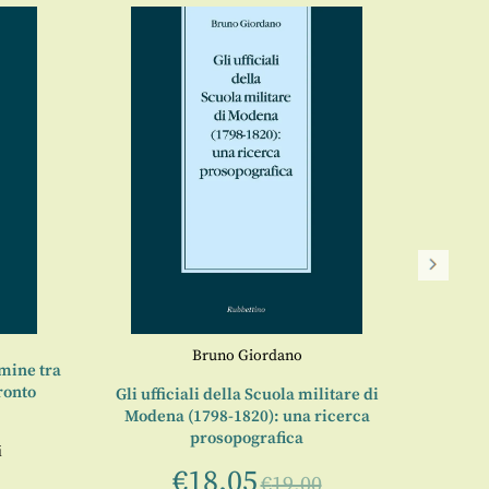
Al di
a cura d
Bruno Giordano
imine tra
ronto
Gli ufficiali della Scuola militare di
Modena (1798-1820): una ricerca
prosopografica
i
€
18,05
€
19,00