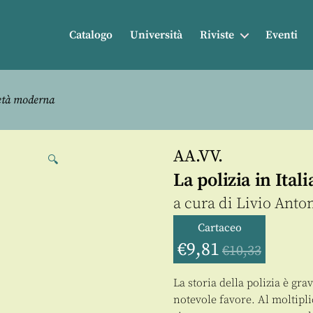
Catalogo
Università
Riviste
Eventi
’età moderna
AA.VV.
🔍
La polizia in Ital
a cura di
Livio Anton
Cartaceo
€
9,81
€
10,33
La storia della polizia è gr
notevole favore. Al moltipli