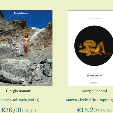
Giorgio Bonomi
Giorgio Bonomi
l corpo solitario (vol II)
Marco Circhirillo. Doppel
€
38,00
€
15,20
€
40,00
€
16,00