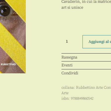
Cavallerin, in cui la matric
art si unisce
Sergio
Cavallerin
Aggiungi al 
quantità
Rassegna
Eventi
Condividi
collana:
Rubbettino Arte Co
Arte
isbn:
9788849860542