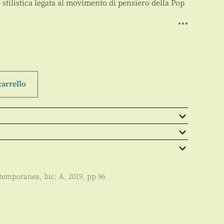
e stilistica legata al movimento di pensiero della Pop
carrello
ntemporanea
, bic:
A
,
2019
, pp
96