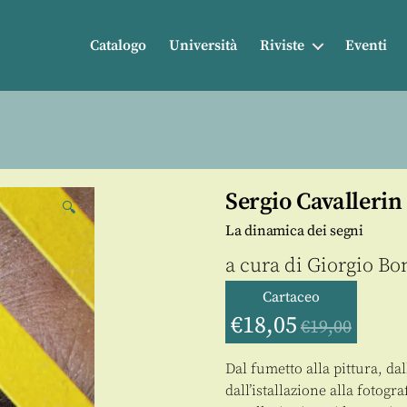
Catalogo
Università
Riviste
Eventi
Sergio Cavallerin
🔍
La dinamica dei segni
a cura di
Giorgio B
Cartaceo
€
18,05
€
19,00
Dal fumetto alla pittura, dall
dall’istallazione alla fotogra