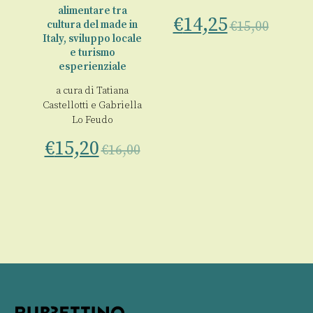
alimentare tra
€
14,25
00
cultura del made in
€
15,00
Italy, sviluppo locale
e turismo
esperienziale
a cura di
Tatiana
Castellotti
e
Gabriella
Lo Feudo
€
15,20
€
16,00