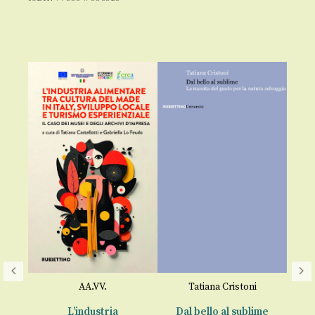
a
€
o
AA.VV.
Tatiana Cristoni
era
L’industria
Dal bello al sublime