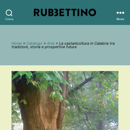
Rubbettino
Cerca
Menu
editore
Home
>
Catalogo
>
Arte
> La castanicoltura in Calabria tra
tradizioni, storia e prospettive future
🔍