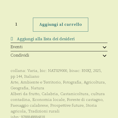
La
castanicoltura
Aggiungi al carrello
in
Calabria
tra
Aggiungi alla lista dei desideri
tradizioni,
storia
Eventi
e
prospettive
Condividi
future
quantità
collana:
Varia
, bic:
NAT029000
, bisac:
RNKJ
,
2025
,
pp
144
,
Italiano
Arte
,
Ambiente e Territorio
,
Fotografia
,
Agricoltura
,
Geografia
,
Natura
Alberi da frutto
,
Calabria
,
Castanicoltura
,
cultura
contadina
,
Economia locale
,
Foreste di castagno
,
Paesaggio calabrese
,
Prospettive future
,
Storia
agricola
,
Tradizioni rurali
isbn:
9788849886818