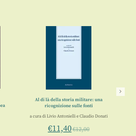
Al di là della storia militare: una
pea
ricognizione sulle fonti
Incon
a cura di
Livio Antonielli
e
Claudio Donati
€
11,40
€
12,00