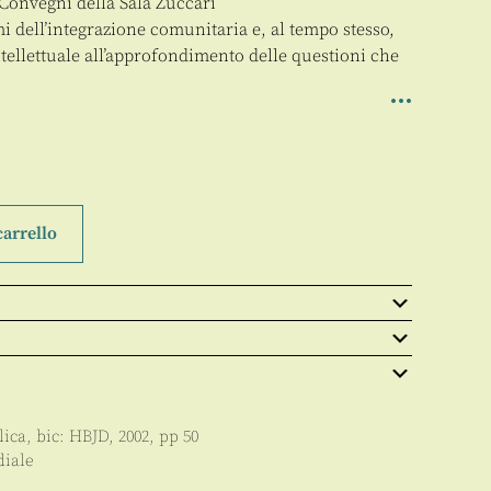
 Convegni della Sala Zuccari
i dell’integrazione comunitaria e, al tempo stesso,
tellettuale all’approfondimento delle questioni che
carrello
lica
, bic:
HBJD
,
2002
, pp
50
diale