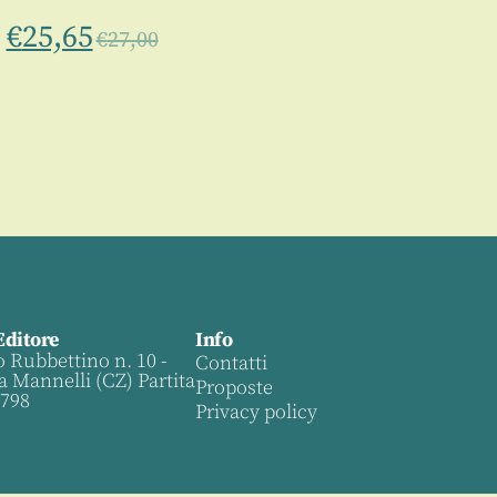
€
25,65
€
27,00
Editore
Info
o Rubbettino n. 10 -
Contatti
a Mannelli (CZ) Partita
Proposte
0798
Privacy policy