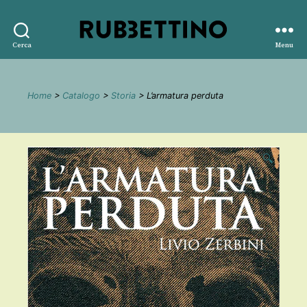
Rubbettino
Cerca
Menu
editore
Home
>
Catalogo
>
Storia
> L’armatura perduta
🔍