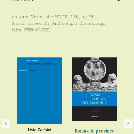
collana:
Varia
, bic:
HDDK
,
2009
, pp
150
Storia
,
Università
,
Archeologia
,
Archeologia
isbn:
9788849825251
Livio Zerbini
Roma e le province