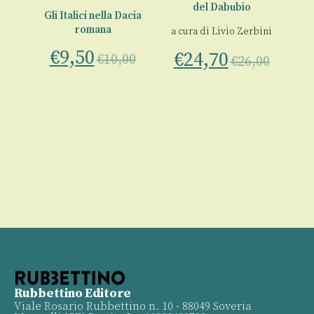
del Dabubio
 in
Gli Italici nella Dacia
romana
a cura di
Livio Zerbini
00
€
9,50
€
24,70
€
10,00
€
26,00
Sc
Rubbettino Editore
Viale Rosario Rubbettino n. 10 - 88049 Soveria