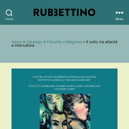
Rubbettino
Cerca
Menu
editore
Home
>
Catalogo
>
Filosofia e Religione
> Il volto tra alterità
e intercultura
🔍