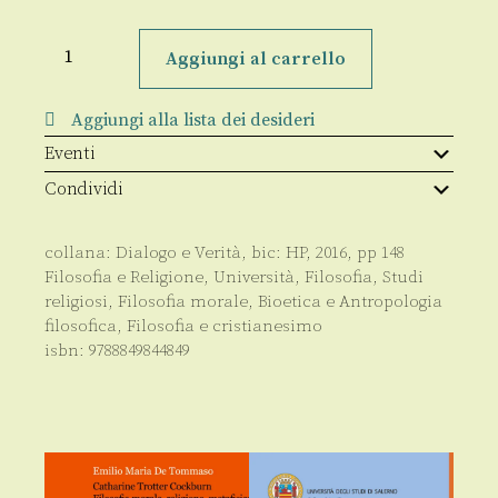
Il
volto
Aggiungi al carrello
tra
alterità
e
Aggiungi alla lista dei desideri
intercultura
quantità
Eventi
Condividi
collana:
Dialogo e Verità
, bic:
HP
,
2016
, pp
148
Filosofia e Religione
,
Università
,
Filosofia
,
Studi
religiosi
,
Filosofia morale, Bioetica e Antropologia
filosofica
,
Filosofia e cristianesimo
isbn:
9788849844849