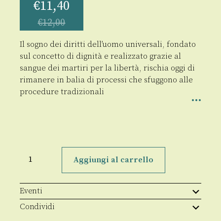
€
11,40
€
12,00
Il sogno dei diritti dell’uomo universali, fondato
sul concetto di dignità e realizzato grazie al
sangue dei martiri per la libertà, rischia oggi di
rimanere in balia di processi che sfuggono alle
procedure tradizionali
Il
traffico
Aggiungi al carrello
dei
diritti
insaziabili
quantità
Eventi
Condividi