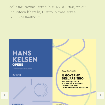
collana:
Novae Terrae
, bic:
LNDC
,
2008
, pp
232
Biblioteca liberale
,
Diritto
,
NovaeTerrae
isbn:
9788849819182