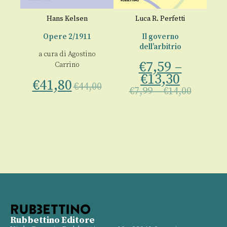
Hans Kelsen
Luca R. Perfetti
Opere 2/1911
Il governo
P
dell’arbitrio
€
a cura di
Agostino
€
7,59
–
Carrino
€
13,30
00
€
41,80
€
44,00
€
7,99
–
€
14,00
Rubbettino Editore