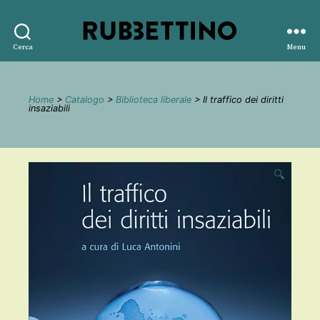
Rubbettino
Cerca
Menu
editore
Home
>
Catalogo
>
Biblioteca liberale
> Il traffico dei diritti
insaziabili
🔍