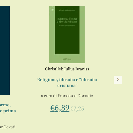
Christlieb Julius Braniss
Religione, filosofia e “filosofia
Tra a
cristiana”
s
a cura di
Francesco Donadio
Norme,
€
6,89
€
7,25
o e prima
no Levati