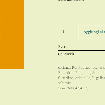
Il
problema
Aggiungi al 
del
potere
quantità
Eventi
Condividi
collana:
Res Publica
, bic:
HP
Filosofia e Religione
,
Storia d
Cittadino, Aristotele, Regalità
schiavitù
isbn:
9788849849578