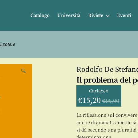
Catalogo
Università
Riviste
Eventi
l potere
Rodolfo De Stefan
🔍
Il problema del p
Cartaceo
€
15,20
€
16,00
La riflessione sul conviver
anche drammaticamente si sc
si dà secondo una pluralità d
determinazione