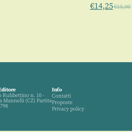
€
14,25
€
15,00
Editore
Info
o Rubbettino n. 10 -
Contatti
a Mannelli (CZ) Partita
Proposte
0798
Privacy policy