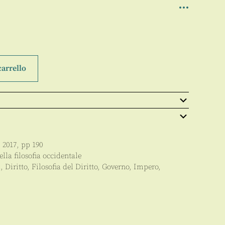
carrello
,
2017
, pp
190
ella filosofia occidentale
, Diritto, Filosofia del Diritto, Governo, Impero,