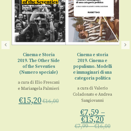
a
Cinema e Storia
Cinema e storia
2019. The Other Side
2019. Cinema e
of the Seventies
populismo. Modelli
i
(Numero speciale)
e immaginari di una
categoria politica
a cura di
Elio Frescani
a 
e
a cura di
Valerio
e
Mariangela Palmieri
Coladonato
e
Andrea
tti
€
15,20
€
16,00
Sangiovanni
€
7,59
–
€
15,20
00
€
7,99
–
€
16,00