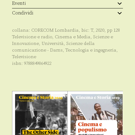
gli
Eventi
effetti
sul
Condividi
sistema
radio-
televisivo
collana:
CORECOM Lombardia
, bic:
T
,
2020
, pp
128
locale
quantità
Televisione e radio
,
Cinema e Media
,
Scienze e
Innovazione
,
Università
,
Scienze della
comunicazione - Dams
,
Tecnologia e ingegneria
,
Televisione
isbn:
9788849864922