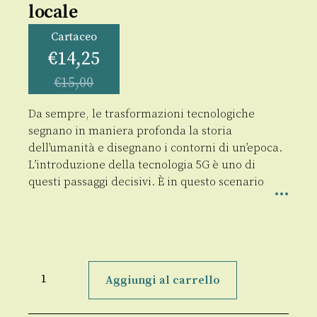
locale
Cartaceo
€
14,25
€
15,00
Da sempre, le trasformazioni tecnologiche
segnano in maniera profonda la storia
dell’umanità e disegnano i contorni di un’epoca.
L’introduzione della tecnologia 5G è uno di
questi passaggi decisivi. È in questo scenario
Il
passaggio
Aggiungi al carrello
al
5G
e