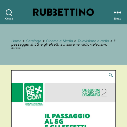
Rubbettino
Cerca
Menu
editore
Home
>
Catalogo
>
Cinema e Media
>
Televisione e radio
> Il
passaggio al 5G e gli effetti sul sistema radio-televisivo
locale
🔍