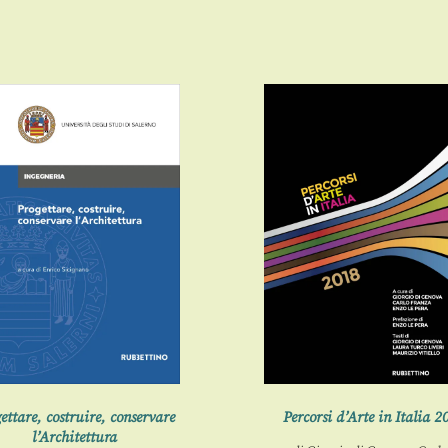
ettare, costruire, conservare
Percorsi d’Arte in Italia 2
l’Architettura