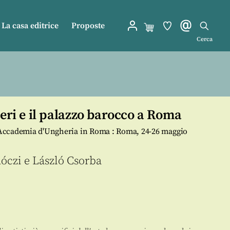
La casa editrice
Proposte
Cerca
ieri e il palazzo barocco a Roma
ll'Accademia d'Ungheria in Roma : Roma, 24-26 maggio
óczi
e
László Csorba