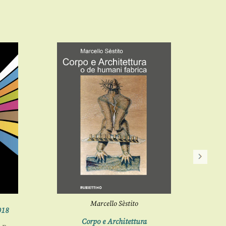
L’a
Marcello Sèstito
018
Corpo e Architettura