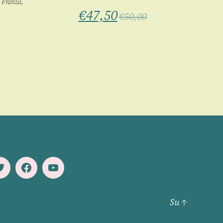
 Franza
,
€
47,50
€
50,00
Twitter
Facebook
Youtube
Su
↑