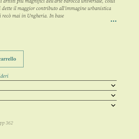
artisti più magnifici dell’arte barocca universale, colui
 dette il maggior contributo all’immagine urbanistica
i recò mai in Ungheria. In base
carrello
ideri
 pp
362