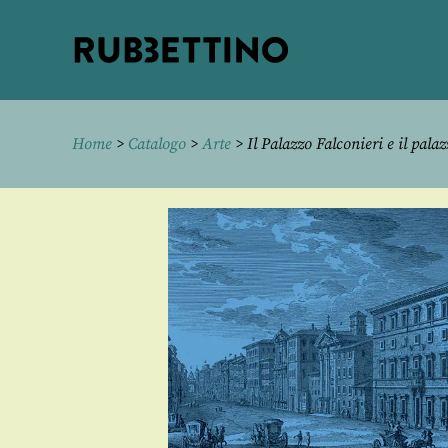
Rubbettino
editore
Home
>
Catalogo
>
Arte
> Il Palazzo Falconieri e il pal