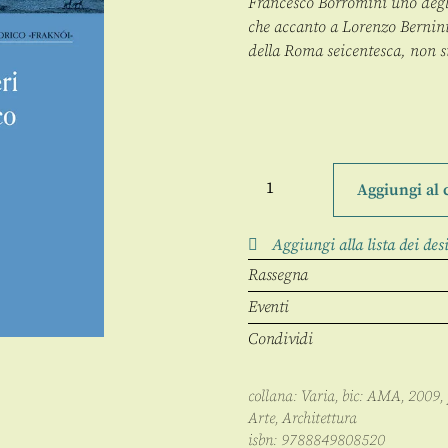
Francesco Borromini uno degli 
che accanto a Lorenzo Bernini
della Roma seicentesca, non s
Il
Palazzo
Aggiungi al 
Falconieri
e
il
Aggiungi alla lista dei des
palazzo
barocco
Rassegna
a
Roma
Eventi
quantità
Condividi
collana:
Varia
, bic:
AMA
,
2009
,
Arte
,
Architettura
isbn:
9788849808520