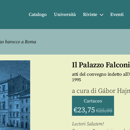
Catalogo
Università
Riviste
Eventi
azzo barocco a Roma
Il Palazzo Falcon
🔍
atti del convegno indetto a
1995
a cura di
Gábor Hajn
Cartaceo
€
23,75
€
25,00
Lectori Salutem!