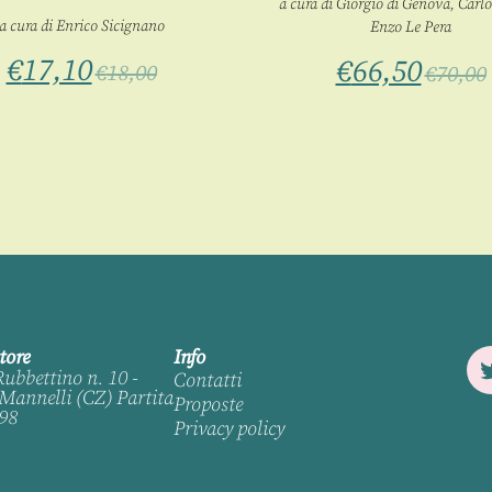
a cura di
Giorgio di Genova
,
Carlo
a cura di
Enrico Sicignano
Enzo Le Pera
€
17,10
€
66,50
€
18,00
€
70,00
tore
Info
Rubbettino n. 10 -
Contatti
Mannelli (CZ) Partita
Proposte
98
Privacy policy