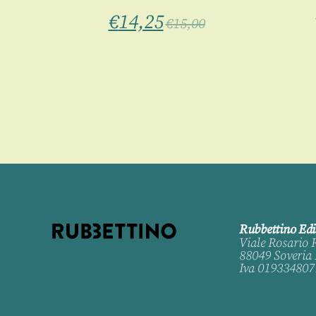
€
14,25
€
15,00
Rubbettino Edi
Viale Rosario 
88049 Soveria 
Iva 019334807